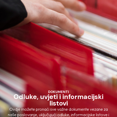
DOKUMENTI
Odluke, uvjeti i informacijski
listovi
Ovdje možete pronaći sve važne dokumente vezane za
naše poslovanje, uključujući odluke, informacijske listove i