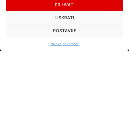
PRIHVATI
Email: info@centralus.ba
Pon - Pet: 8:00 do 16:00 h
USKRATI
Subotom, nedjeljom i blagdanima ne radimo
POSTAVKE
Navigacija
Politika privatnosti
O nama
Krediti
Dokumenti
Online zahtjev za kredit
Prigovori, pohvale i prijedlozi
Kontakt
Službenik za zaštitu osobnih podataka
Politika privatnosti
Politika kolačića