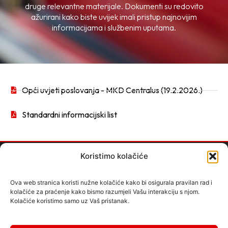
druge relevantne materijale. Dokumenti su redovito
ažurirani kako biste uvijek imali pristup najnovijim
informacijama i službenim uputama.
Opći uvjeti poslovanja - MKD Centralus (19.2.2026.)
Standardni informacijski list
Koristimo kolačiće
Ova web stranica koristi nužne kolačiće kako bi osigurala pravilan rad i
MKD Centralus
kolačiće za praćenje kako bismo razumjeli Vašu interakciju s njom.
Kolačiće koristimo samo uz Vaš pristanak.
Kneza Domagoja 11a
88000 Mostar, BiH
Tel: +387 36 446 597