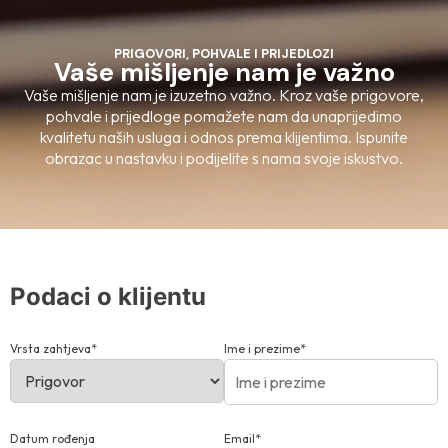
PRIGOVORI, POHVALE I PRIJEDLOZI
Vaše mišljenje nam je važno
Vaše mišljenje nam je izuzetno važno. Kroz vaše prigovore,
pohvale i prijedloge pomažete nam da unaprijedimo
kvalitetu naših usluga i odnos prema klijentima. Ispunite
obrazac u nastavku i podijelite s nama svoje iskustvo.
Podaci o klijentu
Vrsta zahtjeva*
Ime i prezime*
Datum rođenja
Email*