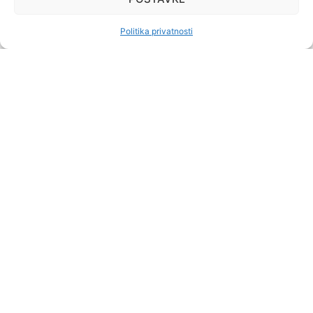
Politika privatnosti
Slažem se sa procesuiranjem mojih podataka sukladno Općim
uvjetima poslovanja MKD Centralus d.o.o.
MKD Centralus
Kneza Domagoja 11a
88000 Mostar, BiH
Tel: +387 36 446 597