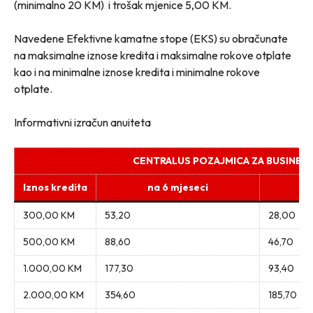
(minimalno 20 KM) i trošak mjenice 5,00 KM.
Navedene Efektivne kamatne stope (EKS) su obračunate
na maksimalne iznose kredita i maksimalne rokove otplate
kao i na minimalne iznose kredita i minimalne rokove
otplate.
Informativni izračun anuiteta
CENTRALUS POZAJMICA ZA BUSINES
Iznos kredita
na 6 mjeseci
300,00 KM
53,20
28,00
500,00 KM
88,60
46,70
1.000,00 KM
177,30
93,40
2.000,00 KM
354,60
185,70