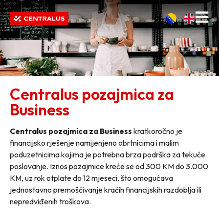
Centralus pozajmica za
Business
Centralus pozajmica za Business
kratkoročno je
financijsko rješenje namijenjeno obrtnicima i malim
poduzetnicima kojima je potrebna brza podrška za tekuće
poslovanje. Iznos pozajmice kreće se od 300 KM do 3.000
KM, uz rok otplate do 12 mjeseci, što omogućava
jednostavno premošćivanje kraćih financijskih razdoblja ili
nepredviđenih troškova.