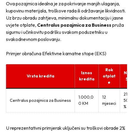
Ova pozajmica idealna je za pokrivanje manjih ulaganja,
kupovinu materijala, troškove rada ili održavanje likvidnosti.
Uz brzu obradu zahtjeva, minimalnu dokumentaciju i jasne
uvjete otplate,
Centralus pozajmica za Business
pruža
sigurnu i učinkovitu podršku svakom poduzetniku u
svakodnevnom poslovanju.
Primjer obračuna Efektivne kamatne stope (EKS)
Rok
Iznos
NK
Vrsta kredita
otplat
kredita
S
e
21,
1.000,0
12
Centralus pozajmica za Business
50
0 KM
mjeseci
%
U reprezentativni primjerak uključeni su troškovi obrade 2%