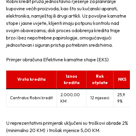
Robni kredit pruža jednostavno rješenje za planiranje
kupovine većih proizvoda, kao što su kućanski aparati,
elektronika, namještaj ili drugi artikli. Uz povoljne kamatne
stope i jasne uvjete, klijenti imaju potpunu kontrolu nad
svojim obavezama, dok proces odobrenja kredita traje
brzo i bez nepotrebne papirologije, omogućavajući
jednostavan i siguran pristup potrebnim sredstvima.
Primjer obračuna Efektivne kamatne stope (EKS)
Iznos
Rok
Vrsta kredita
NKS
kredita
otplate
2.000,00
25,9
Centralus Robni kredit
12 mjeseci
KM
9%
U reprezentativni primjerak uključeni su troškovi obrade 2%
(minimalno 20 KM) i trošak mjenice 5,00 KM.