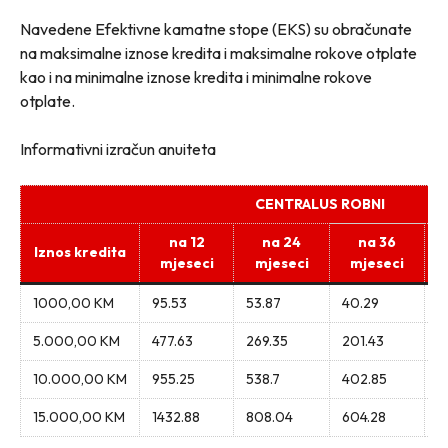
Navedene Efektivne kamatne stope (EKS) su obračunate
na maksimalne iznose kredita i maksimalne rokove otplate
kao i na minimalne iznose kredita i minimalne rokove
otplate.
Informativni izračun anuiteta
CENTRALUS ROBNI
na 12
na 24
na 36
Iznos kredita
mjeseci
mjeseci
mjeseci
1000,00 KM
95.53
53.87
40.29
3
5.000,00 KM
477.63
269.35
201.43
1
10.000,00 KM
955.25
538.7
402.85
3
15.000,00 KM
1432.88
808.04
604.28
5