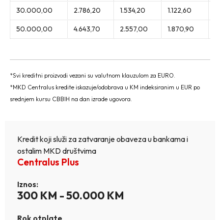
30.000,00
2.786,20
1.534,20
1.122,60
9
50.000,00
4.643,70
2.557,00
1.870,90
1
*Svi kreditni proizvodi vezani su valutnom klauzulom za EURO.
*MKD Centralus kredite iskazuje/odobrava u KM indeksiranim u EUR po
srednjem kursu CBBIH na dan izrade ugovora.
Kredit koji služi za zatvaranje obaveza u bankama i
ostalim MKD društvima
Centralus Plus
Iznos:
300 KM - 50.000 KM
Rok otplate