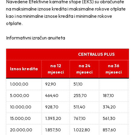
Navedene Efektivne kamatne stope (EKS) su obračunate
na maksimalne iznose kredita i maksimalne rokove otplate
kao i na minimalne iznose kredita i minimalne rokove
otplate.
Informativni izračun anuiteta
CENTRALUS PLUS
na 12
na 24
na 36
Iznos kredita
mjeseci
mjeseci
mjeseci
1.000,00
92,90
51,10
5.000,00
464,40
255,70
187,10
10.000,00
928,70
511,40
374,20
3
15.000,00
1.393,20
767,10
561,30
4
20.000,00
1.857,50
1.022,80
857,60
6