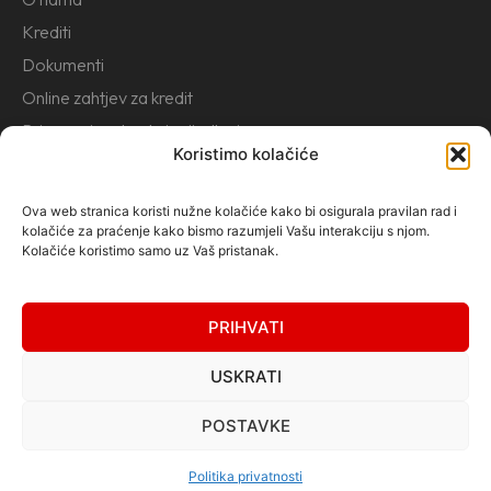
Krediti
Dokumenti
Online zahtjev za kredit
Prigovori, pohvale i prijedlozi
Koristimo kolačiće
Kontakt
Službenik za zaštitu osobnih podataka
Ova web stranica koristi nužne kolačiće kako bi osigurala pravilan rad i
Politika privatnosti
kolačiće za praćenje kako bismo razumjeli Vašu interakciju s njom.
Kolačiće koristimo samo uz Vaš pristanak.
Politika kolačića
PRIHVATI
© MKD CENTRALUS d.o.o. Mostar · 2026
USKRATI
POSTAVKE
Politika privatnosti