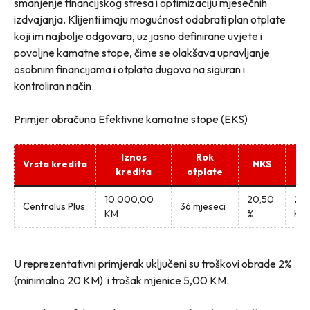
smanjenje financijskog stresa i optimizaciju mjesečnih
izdvajanja. Klijenti imaju mogućnost odabrati plan otplate
koji im najbolje odgovara, uz jasno definirane uvjete i
povoljne kamatne stope, čime se olakšava upravljanje
osobnim financijama i otplata dugova na siguran i
kontroliran način.
Primjer obračuna Efektivne kamatne stope (EKS)
Iznos
Rok
Vrsta kredita
NKS
kredita
otplate
10.000,00
20,50
2% 
Centralus Plus
36 mjeseci
KM
%
KM
U reprezentativni primjerak uključeni su troškovi obrade 2%
(minimalno 20 KM) i trošak mjenice 5,00 KM.